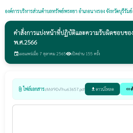
องค์การบริหารส่วนตำบลทรัพย์พระยา
อำเภอนางรอง จังหวัดบุรีรัมย์
คำสั่งการแบ่งหน้าที่ปฏิบัติและความรับผิดชอ
พ.ศ.2566
เผยแพร่เมื่อ 7 ตุลาคม 2565
เปิดอ่าน 155 ครั้ง
event
visibility
ไฟล์เอกสาร
attach_file
ดาวน์โหลด
ค
zMsY9DvThu63657.pdf
file_download
link