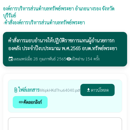
องค์การบริหารส่วนตำบลทรัพย์พระยา
อำเภอนางรอง จังหวัด
บุรีรัมย์
›
คำสั่งองค์การบริหารส่วนตำบลทรัพย์พระยา
คำสั่งการมอบอำนาจให้ปฏิบัติราชการแทนผู้อำนวยการก
องคลัง ประจำปีงบประมาณ พ.ศ.2565 อบต.ทรัพย์พระยา
เผยแพร่เมื่อ 28 กุมภาพันธ์ 2565
เปิดอ่าน 154 ครั้ง
event
visibility
ไฟล์เอกสาร
attach_file
ดาวน์โหลด
M6pkHKdThu64040.pdf
file_download
คัดลอกลิงก์
link