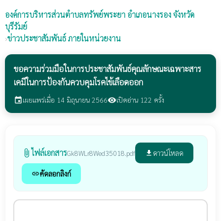
องค์การบริหารส่วนตำบลทรัพย์พระยา
อำเภอนางรอง จังหวัด
บุรีรัมย์
›
ข่าวประชาสัมพันธ์ ภายในหน่วยงาน
ขอความร่วมมือในการประชาสัมพันธ์คุณลักษณะเฉพาะสาร
เคมีในการป้องกันควบคุมโรคไข้เลือดออก
เผยแพร่เมื่อ 14 มิถุนายน 2566
เปิดอ่าน 122 ครั้ง
event
visibility
ไฟล์เอกสาร
attach_file
ดาวน์โหลด
Gk8WLr8Wed35018.pdf
file_download
คัดลอกลิงก์
link