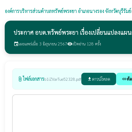
องค์การบริหารส่วนตำบลทรัพย์พระยา
อำเภอนางรอง จังหวัดบุรีรัมย์
ประกาศ อบต.ทรัพย์พระยา เรื่องเปลี่ยนแปลงแผน
เผยแพร่เมื่อ 3 มิถุนายน 2567
เปิดอ่าน 128 ครั้ง
event
visibility
ไฟล์เอกสาร
attach_file
ดาวน์โหลด
คัด
b1iZVarTue52328.pdf
file_download
link