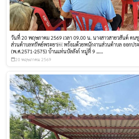
วันที่ 20 พฤษภาคม 2569 เวลา 09.00 น. นางสาวสายวสันต์ คนชุ
ส่วนตำบลทรัพย์พระยา￼ พร้อมด้วยพนักงานส่วนตำบล ออกประ
(พ.ศ.2571-2575) บ้านแท่นบัลลังก์ หมู่ที่ 9 …...
20 พฤษภาคม 2569
calendar_today