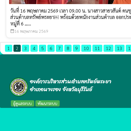
วันที่ 16 พฤษภาคม 2569 เวลา 09.00 น. นางสาวสายวสันต์ คนชุ
ส่วนตำบลทรัพย์พระยา￼ พร้อมด้วยพนักงานส่วนตำบล ออกประช
หมู่ที่ 6 …...
16 พฤษภาคม 2569
calendar_today
1
2
3
4
5
6
7
8
9
10
11
12
13
1
องค์การบริหารส่วนตำบลทรัพย์พระยา
อำเภอนางรอง จังหวัดบุรีรัมย์
ผู้ดูแลระบบ
พัฒนาระบบ