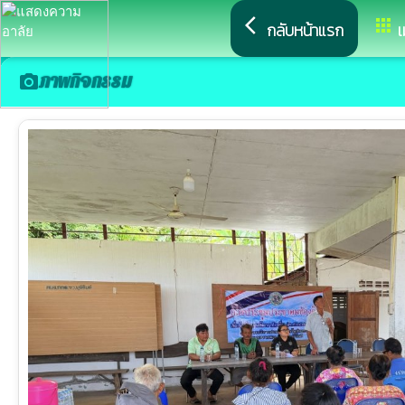
arrow_back_ios
apps
กลับหน้าแรก
เ
ภาพกิจกรรม
camera_alt