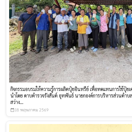
กิจกรรมอบรมให้ความรู้การผลิตปุ๋ยอินทรีย์ เพื่อทดแทนการใช้ปุ
นำโดย ดาบตำรวจรังสันต์ อุทพันธ์ นายกองค์การบริหารส่วนตำบล
สว่าง...
18 พฤษภาคม 2569
calendar_today