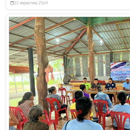
22 พฤษภาคม 2569
calendar_today